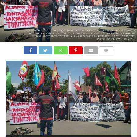
DALAM RANGKA PERINGATAN HARI SUMPAH PEMUDA, RATUSAN MAHASISWA DI
KOTA PALOPO MENGGELAR UNJUK RASA MENDESAK APARAT PENEGAK HUKUM
MENGUSUT TUNTAS SEJUMLAH KASUS DUGAAN KORUPSI, SABTU (28/10/2017)
(FOTO: IBRIANSYAH IRAWAN)
COMMENTS