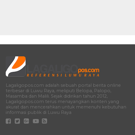
Lagaligopos.com adalah sebuah portal berita online
terbesar di Luwu Raya, meliputi Belopa, Palopo,
Masamba dan Malili. Sejak didirikan tahun 2012,
Lagaligopos.com terus menayangkan konten yang
akurat dan mencerahkan untuk memenuhi kebutuhan
informasi publik di Luwu Raya