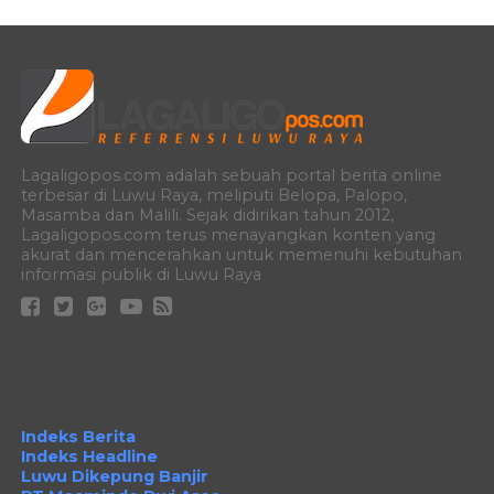
Lagaligopos.com adalah sebuah portal berita online
terbesar di Luwu Raya, meliputi Belopa, Palopo,
Masamba dan Malili. Sejak didirikan tahun 2012,
Lagaligopos.com terus menayangkan konten yang
akurat dan mencerahkan untuk memenuhi kebutuhan
informasi publik di Luwu Raya
Indeks Berita
Indeks Headline
Luwu Dikepung Banjir