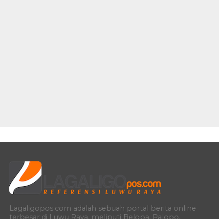
Lagaligopos.com adalah sebuah portal berita online
terbesar di Luwu Raya, meliputi Belopa, Palopo,