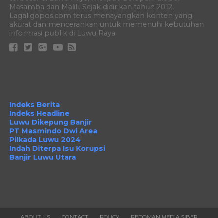
Masamba dan Malili. Sejak didirikan tahun 2012,
Lagaligopos.com terus menayangkan konten yang
akurat dan mencerahkan untuk memenuhi kebutuhan
informasi publik di Luwu Raya
Indeks Berita
Indeks Headline
Luwu Dikepung Banjir
PT Masmindo Dwi Area
Pilkada Luwu 2024
Indah Diterpa Isu Korupsi
Banjir Luwu Utara
ABOUT US
CONTACT
POLICY
PEDOMAN MEDIA SIBER