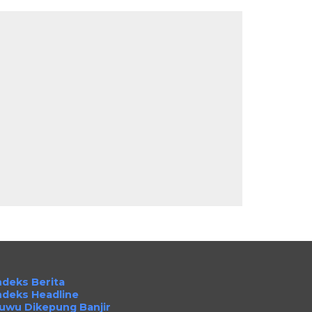
ndeks Berita
ndeks Headline
uwu Dikepung Banjir