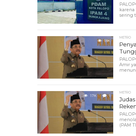
PALOPO
karena 
sering t
METRO
1.8K
Penya
Tungga
PALOPO
Amir y
menungg
METRO
1.7K
1
Judas
Reken
PALOPO
menolak
(PAM TM