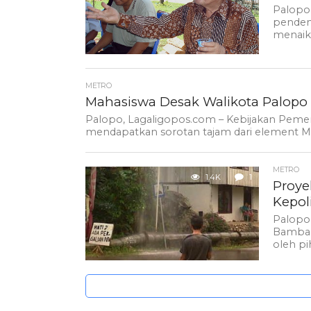
Palopo,
pendem
menaikk
METRO
Mahasiswa Desak Walikota Palopo 
Palopo, Lagaligopos.com – Kebijakan Pemeri
mendapatkan sorotan tajam dari element Masya
METRO
1.4K
1
Proye
Kepol
Palopo,
Bambalu
oleh pih