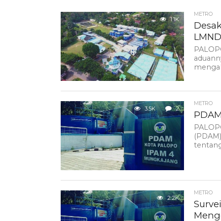
METRO
1.1K
Desak
LMND 
PALOPO
aduanny
mengakh
METRO
3.5K
2
PDAM 
PALOPO
(PDAM)
tentang 
METRO
2.2K
Surve
Meng