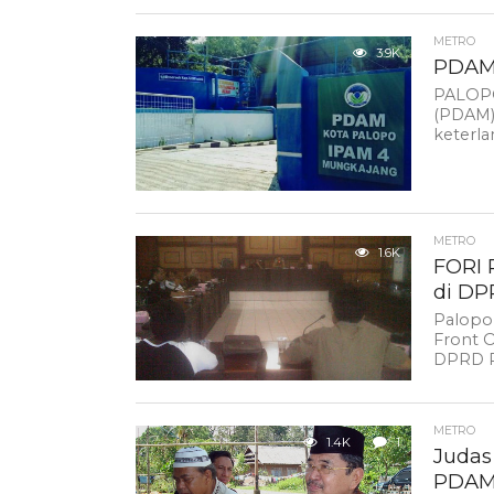
METRO
3.9K
PDAM 
PALOPO
(PDAM)
keterl
METRO
1.6K
FORI 
di D
Palopo
Front 
DPRD P
METRO
1.4K
1
Judas
PDAM