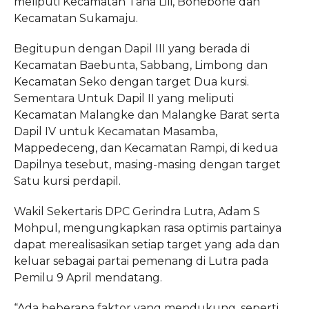
meliputi Kecamatan Tana Lili, Bonebone dan
Kecamatan Sukamaju.
Begitupun
dengan Dapil III yang berada di
Kecamatan Baebunta, Sabbang, Limbong
dan
Kecamatan Seko dengan target Dua kursi.
Sementara Untuk Dapil II
yang meliputi
Kecamatan Malangke dan Malangke Barat serta
Dapil IV untuk
Kecamatan Masamba,
Mappedeceng, dan Kecamatan Rampi, di kedua
Dapilnya
tesebut, masing-masing dengan target
Satu kursi perdapil.
Wakil
Sekertaris DPC Gerindra Lutra, Adam S
Mohpul, mengungkapkan rasa optimis
partainya
dapat merealisasikan setiap target yang ada dan
keluar
sebagai partai pemenang di Lutra pada
Pemilu 9 April mendatang.
“Ada
beberapa faktor yang mendukung, seperti