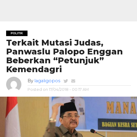
POLITIK
Terkait Mutasi Judas,
Panwaslu Palopo Enggan
Beberkan “Petunjuk”
Kemendagri
By
lagaligopos
Posted on
17/04/2018 - 00:17 AM