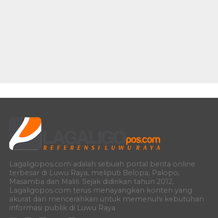
Lagaligopos.com adalah sebuah portal berita online
terbesar di Luwu Raya, meliputi Belopa, Palopo,
Masamba dan Malili. Sejak didirikan tahun 2012,
Lagaligopos.com terus menayangkan konten yang
akurat dan mencerahkan untuk memenuhi kebutuhan
informasi publik di Luwu Raya