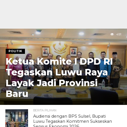
491
POLITIK
Ketua Komite I DPD RI
Tegaskan Luwu Raya
Layak Jadi Provinsi
Baru
BERITA PILIHAN
Audiensi dengan BPS Sulsel, Bupati
Luwu Tegaskan Komitmen Sukseskan
Sensus Ekonomi 2026