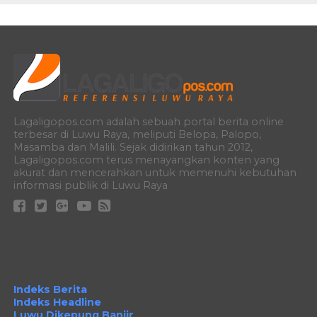
Lagaligopos.com adalah sebuah portal berita online
terbesar di Luwu Raya, meliputi Belopa, Palopo,
Masamba dan Malili. Sejak didirikan tahun 2012,
Lagaligopos.com terus menayangkan konten yang
akurat dan mencerahkan untuk memenuhi kebutuhan
informasi publik di Luwu Raya
Indeks Berita
Indeks Headline
Luwu Dikepung Banjir