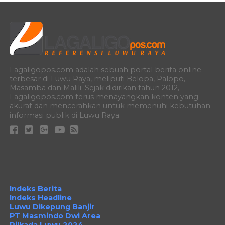
Lagaligopos.com adalah sebuah portal berita online
terbesar di Luwu Raya, meliputi Belopa, Palopo,
Masamba dan Malili. Sejak didirikan tahun 2012,
Lagaligopos.com terus menayangkan konten yang
akurat dan mencerahkan untuk memenuhi kebutuhan
informasi publik di Luwu Raya
Indeks Berita
Indeks Headline
Luwu Dikepung Banjir
PT Masmindo Dwi Area