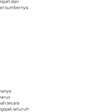
mpah dari
ari sumbernya.
 hanya
harus
ah secara
ngajak seluruh