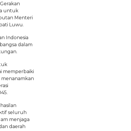
 Gerakan
a untuk
mbutan Menteri
pati Luwu.
an Indonesia
 bangsa dalam
kungan.
tuk
ni memperbaiki
ta menanamkan
rasi
45.
hasilan
tif seluruh
alam menjaga
 dan daerah