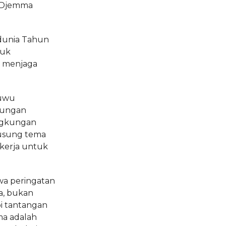
i Djemma
dunia Tahun
tuk
m menjaga
Luwu
kungan
ngkungan
usung tema
ekerja untuk
a peringatan
a, bukan
i tantangan
ma adalah