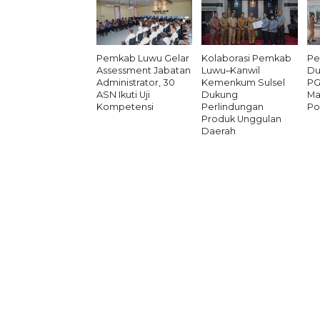
Pemkab Luwu Gelar
Kolaborasi Pemkab
Pe
Assessment Jabatan
Luwu–Kanwil
Du
Administrator, 30
Kemenkum Sulsel
PG
ASN Ikuti Uji
Dukung
Ma
Kompetensi
Perlindungan
Po
Produk Unggulan
Daerah