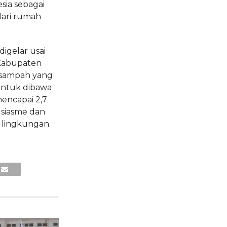
ia sebagai
dari rumah
digelar usai
 Kabupaten
 sampah yang
untuk dibawa
encapai 2,7
usiasme dan
h lingkungan.