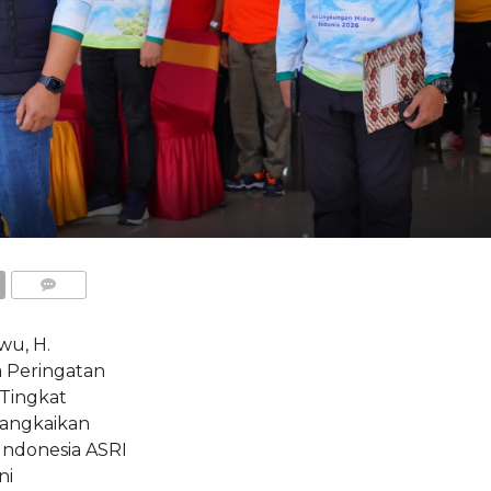
COMMENTS
u, H.
 Peringatan
Tingkat
angkaikan
Indonesia ASRI
ni