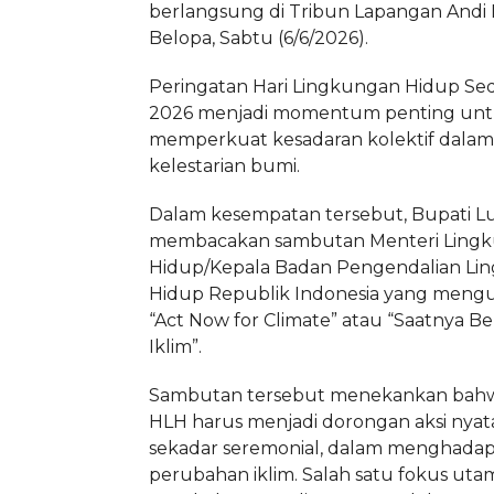
berlangsung di Tribun Lapangan And
Belopa, Sabtu (6/6/2026).
Peringatan Hari Lingkungan Hidup Se
2026 menjadi momentum penting un
memperkuat kesadaran kolektif dala
kelestarian bumi.
Dalam kesempatan tersebut, Bupati 
membacakan sambutan Menteri Ling
Hidup/Kepala Badan Pengendalian Li
Hidup Republik Indonesia yang meng
“Act Now for Climate” atau “Saatnya B
Iklim”.
Sambutan tersebut menekankan bahw
HLH harus menjadi dorongan aksi nyat
sekadar seremonial, dalam menghadap
perubahan iklim. Salah satu fokus uta