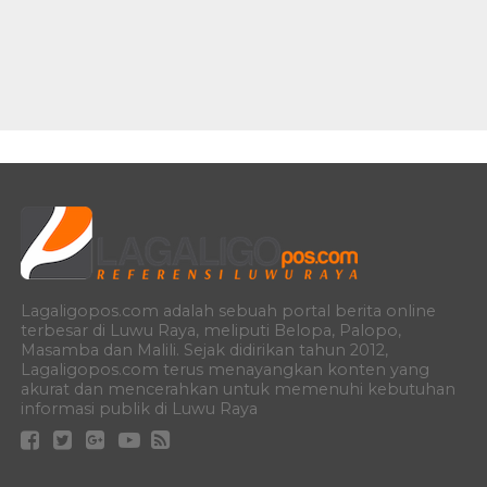
Lagaligopos.com adalah sebuah portal berita online
terbesar di Luwu Raya, meliputi Belopa, Palopo,
Masamba dan Malili. Sejak didirikan tahun 2012,
Lagaligopos.com terus menayangkan konten yang
akurat dan mencerahkan untuk memenuhi kebutuhan
informasi publik di Luwu Raya