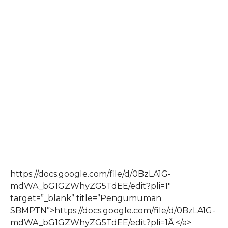
https://docs.google.com/file/d/0BzLA1G-
mdWA_bG1GZWhyZG5TdEE/edit?pli=1″
target=”_blank” title=”Pengumuman
SBMPTN”>https://docs.google.com/file/d/0BzLA1G-
mdWA_bG1GZWhyZG5TdEE/edit?pli=1Â </a>