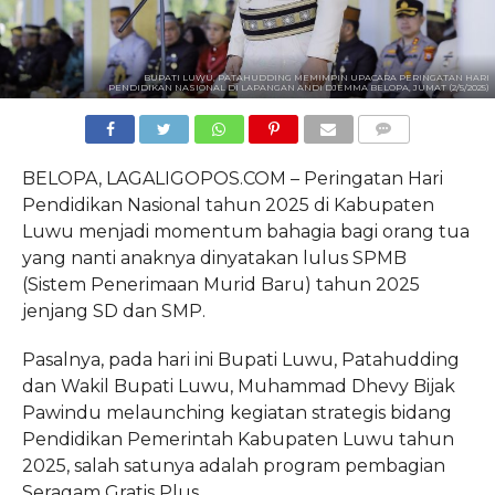
BUPATI LUWU, PATAHUDDING MEMIMPIN UPACARA PERINGATAN HARI
PENDIDIKAN NASIONAL DI LAPANGAN ANDI DJEMMA BELOPA, JUMAT (2/5/2025)
COMMENTS
BELOPA, LAGALIGOPOS.COM – Peringatan Hari
Pendidikan Nasional tahun 2025 di Kabupaten
Luwu menjadi momentum bahagia bagi orang tua
yang nanti anaknya dinyatakan lulus SPMB
(Sistem Penerimaan Murid Baru) tahun 2025
jenjang SD dan SMP.
Pasalnya, pada hari ini Bupati Luwu, Patahudding
dan Wakil Bupati Luwu, Muhammad Dhevy Bijak
Pawindu melaunching kegiatan strategis bidang
Pendidikan Pemerintah Kabupaten Luwu tahun
2025, salah satunya adalah program pembagian
Seragam Gratis Plus