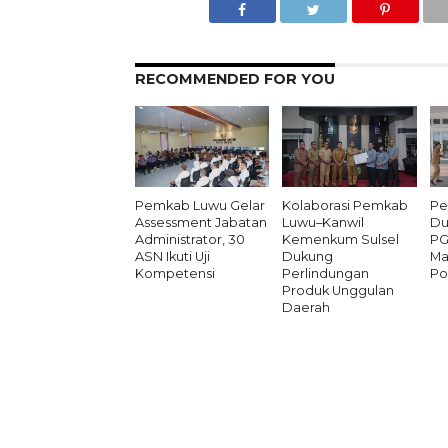
RECOMMENDED FOR YOU
Pemkab Luwu Gelar
Kolaborasi Pemkab
Pe
Assessment Jabatan
Luwu–Kanwil
Du
Administrator, 30
Kemenkum Sulsel
PG
ASN Ikuti Uji
Dukung
Ma
Kompetensi
Perlindungan
Po
Produk Unggulan
Daerah