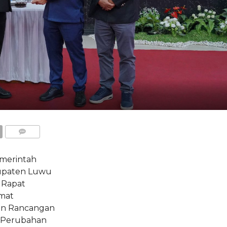
COMMENTS
merintah
upaten Luwu
 Rapat
mat
uan Rancangan
g Perubahan