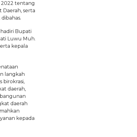
 2022 tentang
Daerah, serta
dibahas.
hadiri Bupati
pati Luwu Muh.
erta kepala
enataan
an langkah
birokrasi,
at daerah,
embangunan
kat daerah
jemahkan
yanan kepada