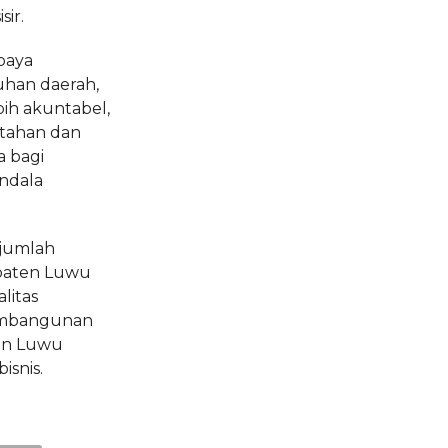
ir.
paya
uhan daerah,
bih akuntabel,
tahan dan
 bagi
endala
ejumlah
paten Luwu
litas
pembangunan
an Luwu
isnis.