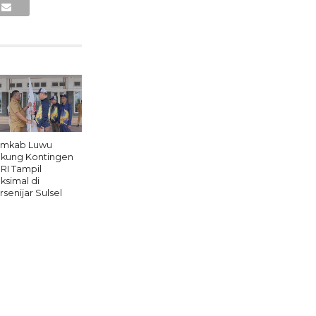
mkab Luwu
kung Kontingen
RI Tampil
ksimal di
rsenijar Sulsel