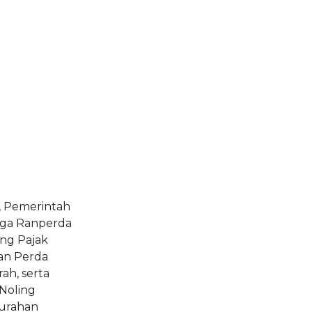
, Pemerintah
iga Ranperda
ang Pajak
an Perda
ah, serta
Noling
lurahan