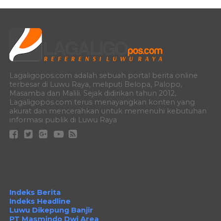
Lagaligopos.com adalah sebuah portal berita online
terbesar di Luwu Raya, meliputi Belopa, Palopo,
Masamba dan Malili. Sejak didirikan tahun 2012,
Lagaligopos.com terus menayangkan konten yang
akurat dan mencerahkan untuk memenuhi kebutuhan
informasi publik di Luwu Raya
Indeks Berita
Indeks Headline
Luwu Dikepung Banjir
PT Masmindo Dwi Area