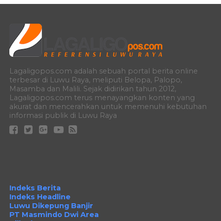
Lagaligopos.com adalah sebuah portal berita online
terbesar di Luwu Raya, meliputi Belopa, Palopo,
Masamba dan Malili. Sejak didirikan tahun 2012,
Lagaligopos.com terus menayangkan konten yang
akurat dan mencerahkan untuk memenuhi kebutuhan
informasi publik di Luwu Raya
Indeks Berita
Indeks Headline
Luwu Dikepung Banjir
PT Masmindo Dwi Area