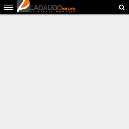
NEWS
POLITIK
HUKUM
METRO
LINGKUNGAN
PENDIDIKAN
KOMUNITAS
EDITORIAL
BERSPONSOR
LOKER
OPINI
FOTO
LAGALIGOTV
CITIZEN
REPORT