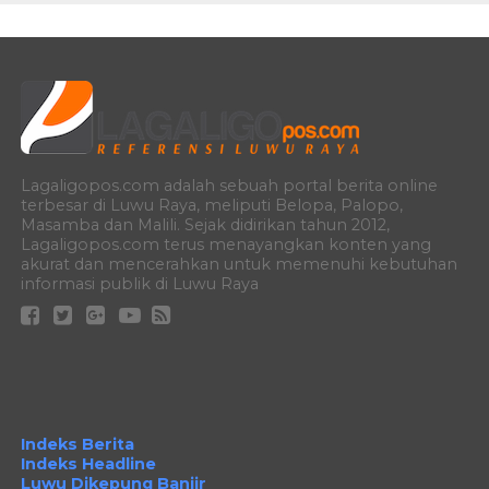
Lagaligopos.com adalah sebuah portal berita online
terbesar di Luwu Raya, meliputi Belopa, Palopo,
Masamba dan Malili. Sejak didirikan tahun 2012,
Lagaligopos.com terus menayangkan konten yang
akurat dan mencerahkan untuk memenuhi kebutuhan
informasi publik di Luwu Raya
Indeks Berita
Indeks Headline
Luwu Dikepung Banjir