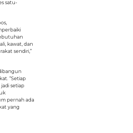
es satu-
os,
mperbaiki
Kebutuhan
ali, kawat, dan
kat sendiri,”
 dibangun
t. “Setiap
jadi setiap
tuk
lum pernah ada
kat yang