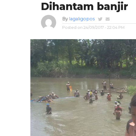
Dihantam banjir
By
lagaligopos
Posted on
24/09/2017 - 22:04 PM