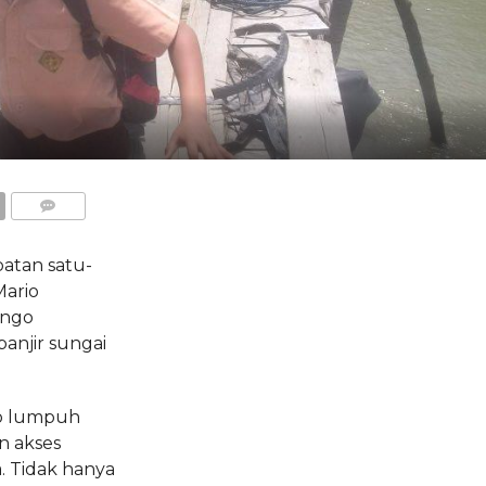
COMMENTS
tan satu-
ario
ongo
njir sungai
io lumpuh
n akses
 Tidak hanya