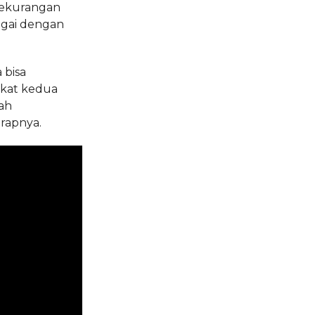
kekurangan
ngai dengan
 bisa
akat kedua
ah
rapnya.