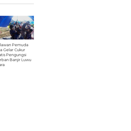
lawan Pemuda
a Gelar Cukur
atis Pengungsi
rban Banjir Luwu
ara