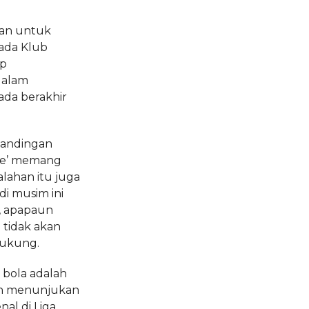
an untuk
ada Klub
ap
dalam
ada berakhir
tandingan
ime’ memang
lahan itu juga
di musim ini
, apapaun
 tidak akan
ukung.
 bola adalah
lah menunjukan
nal di Liga