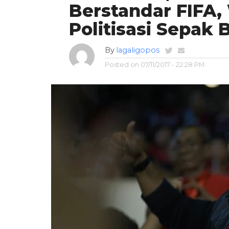
Berstandar FIFA,
Politisasi Sepak 
By
lagaligopos
Posted on
07/11/2017 - 22:28 PM