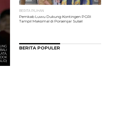
BERITA PILIHAN
Pemkab Luwu Dukung Kontingen PGRI
Tampil Maksimal di Porsenijar Sulsel
SUNG
BERITA POPULER
BALI
ATA,
: DOK
LID)