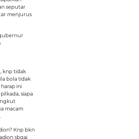
an seputar
tar menjurus
 gubernur
n
 knp tidak
a bola tidak
arap ini
pilkada, siapa
Sangkut
ga macam
.
dion? Knp bkn
adion sbgai