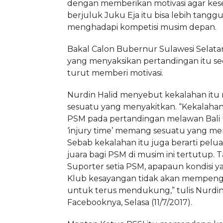
dengan memberikan motivasi agar kes
berjuluk Juku Eja itu bisa lebih tangg
menghadapi kompetisi musim depan.
Bakal Calon Bubernur Sulawesi Selata
yang menyaksikan pertandingan itu se
turut memberi motivasi.
Nurdin Halid menyebut kekalahan it
sesuatu yang menyakitkan. “Kekalahan
PSM pada pertandingan melawan Bali 
‘injury time’ memang sesuatu yang me
Sebab kekalahan itu juga berarti pelu
juara bagi PSM di musim ini tertutup. T
Suporter seti
a PSM, apapaun kondisi y
Klub kesayangan tidak akan mempeng
untuk terus mendukung,” tulis Nurdin 
Facebooknya, Selasa (11/7/2017).