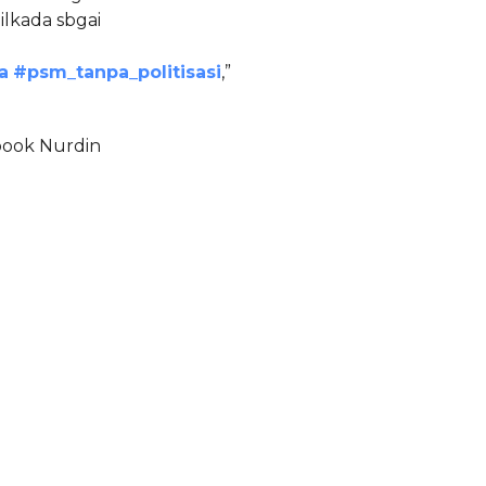
lkada sbgai
a
#
psm_tanpa_politisasi
,”
ebook Nurdin