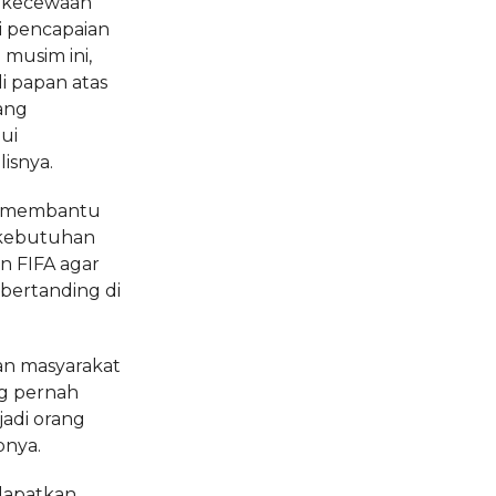
ekecewaan
ri pencapaian
 musim ini,
i papan atas
ang
ui
isnya.
an membantu
 kebutuhan
n FIFA agar
 bertanding di
an masyarakat
ng pernah
jadi orang
nya.
dapatkan