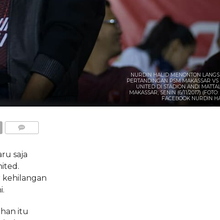
NURDIN HALID MENONTON LANG
PERTANDINGAN PSM MAKASSAR VS 
UNITED DI STADION ANDI MATTAL
MAKASSAR, SENIN (6/11/2017) (FOTO
FACEBOOK NURDIN HA
COMMENTS
ru saja
ited.
 kehilangan
i.
han itu