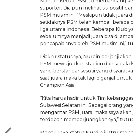
Mantan Ketua PSSI itu memandang k
suporter. Dia pun melihat sisi positif da
PSM musim ini. “Meskipun tidak juara di
setidaknya PSM telah kembali berada d
liga utama Indonesia. Beberapa Klub y
sebelumnya menjadi juara bisa dilampa
pencapaiannya oleh PSM musim ini,” tul
Diakhir statusnya, Nurdin berjanji ak
PSM mewujudkan stadion dan segala
yang berstandar sesuai yang disyaratka
saat juara maka tak lagi diganjal untuk
Champion Asia.
“Kita harus hadir untuk Tim kebangga
Sulawesi Selatan ini. Sebagai orang ya
mengantar PSM juara, maka saya akan 
terdepan memperjuangkannya,” tutup
Menariknya, status Nurdin justru men