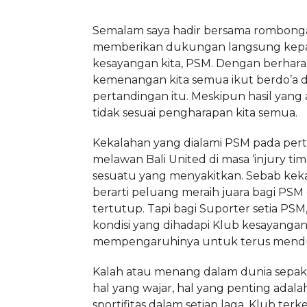
Semalam saya hadir bersama rombong
memberikan dukungan langsung kep
kesayangan kita, PSM. Dengan berhar
kemenangan kita semua ikut berdo’a 
pertandingan itu. Meskipun hasil yang 
tidak sesuai pengharapan kita semua.
Kekalahan yang dialami PSM pada per
melawan Bali United di masa ‘injury t
sesuatu yang menyakitkan. Sebab keka
berarti peluang meraih juara bagi PSM 
tertutup. Tapi bagi Suporter seti
a PSM
kondisi yang dihadapi Klub kesayangan
mempengaruhinya untuk terus mend
Kalah atau menang dalam dunia sepak
hal yang wajar, hal yang penting ada
sportifitas dalam setiap laga. Klub terke