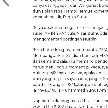
banyak tanggapan dari Warganet buk
dunia olah raga. Hampir semua komen
keranah politik, Pilgub Sulsel.
“Saya doakan semoga terpilih menjadi
sulsel AMIN YRA,” tulis Nizar Zulhuddi
mengomentari postingan Nurdin.
“Knp baru skrng mau membantu PSM,
Membangunkan Stadion berstadr FIFA,
dari kemarin2 saja, klu memang penggil
harus menunggu moment pilkada, sya h
bukan janji2 manis belaka, apalagi mau 
pun yang terpilih saya harap, jangan 
pautkan dengan PSM,ataupun olahra
lainnya…,” tulis Muhammad Yunus Amir
Knp baru sekarang mau d buatkan sta
waktu thn 2002 pas juara d buatkan st