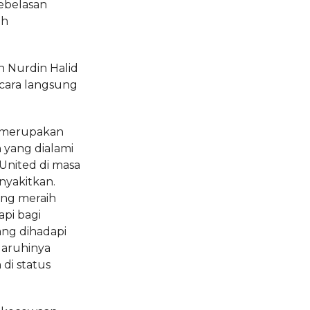
ebelasan
uh
n Nurdin Halid
cara langsung
u merupakan
 yang dialami
United di masa
nyakitkan.
ang meraih
api bagi
ang dihadapi
aruhinya
di status