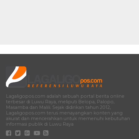
Lagaligopos.com adalah sebuah portal berita online
terbesar di Luwu Raya, meliputi Belopa, Palopo,
Masamba dan Malili. Sejak didirikan tahun 2012,
Lagaligopos.com terus menayangkan konten yang
akurat dan mencerahkan untuk memenuhi kebutuhan
informasi publik di Luwu Raya