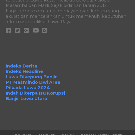
terbesar di Luwu Raya, meliputi Belopa, Palopo,
Masamba dan Malili. Sejak didirikan tahun 2012,
Lagaligopos.com terus menayangkan konten yang
akurat dan mencerahkan untuk memenuhi kebutuhan
informasi publik di Luwu Raya
Indeks Berita
Indeks Headline
Luwu Dikepung Banjir
PT Masmindo Dwi Area
Pilkada Luwu 2024
Indah Diterpa Isu Korupsi
Banjir Luwu Utara