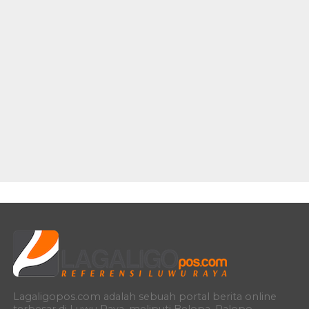
Lagaligopos.com adalah sebuah portal berita online