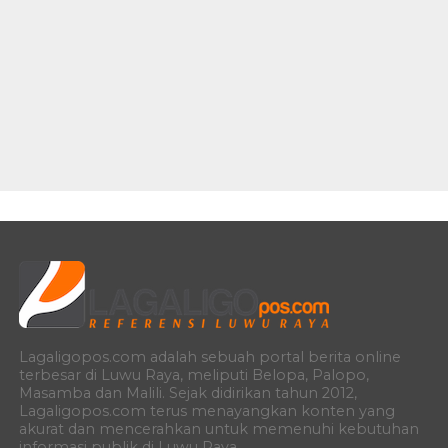
Lagaligopos.com adalah sebuah portal berita online
terbesar di Luwu Raya, meliputi Belopa, Palopo,
Masamba dan Malili. Sejak didirikan tahun 2012,
Lagaligopos.com terus menayangkan konten yang
akurat dan mencerahkan untuk memenuhi kebutuhan
informasi publik di Luwu Raya