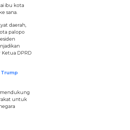
i ibu kota
e sana.
yat daerah,
kota palopo
esiden
njadikan
jar Ketua DPRD
h Trump
ga mendukung
rakat untuk
negara