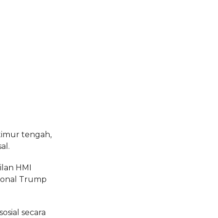
timur tengah,
al.
ilan HMI
Donal Trump
osial secara