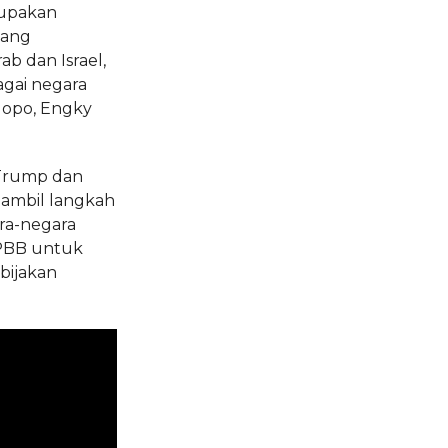
rupakan
yang
b dan Israel,
agai negara
lopo, Engky
 Trump dan
ambil langkah
ra-negara
 PBB untuk
bijakan