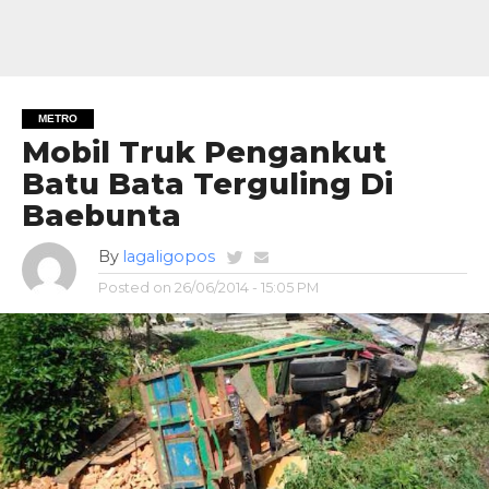
METRO
Mobil Truk Pengankut
Batu Bata Terguling Di
Baebunta
By
lagaligopos
Posted on
26/06/2014 - 15:05 PM