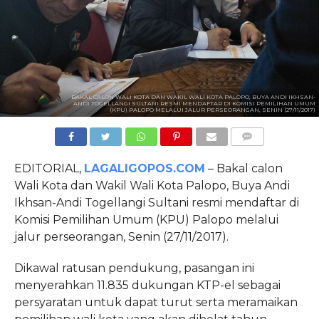
BAKAL CALON WALI KOTA DAN WAKIL WALI KOTA PALOPO, BUYA ANDI IKHSAN-
ANDI TOGELLANGI SULTANI RESMI MENDAFTAR DI KOMISI PEMILIHAN UMUM
(KPU) PALOPO MELALUI JALUR PERSEORANGAN, SENIN (27/11/2017)
COMMENTS
EDITORIAL,
LAGALIGOPOS.COM
– Bakal calon
Wali Kota dan Wakil Wali Kota Palopo, Buya Andi
Ikhsan-Andi Togellangi Sultani resmi mendaftar di
Komisi Pemilihan Umum (KPU) Palopo melalui
jalur perseorangan, Senin (27/11/2017).
Dikawal ratusan pendukung, pasangan ini
menyerahkan 11.835 dukungan KTP-el sebagai
persyaratan untuk dapat turut serta meramaikan