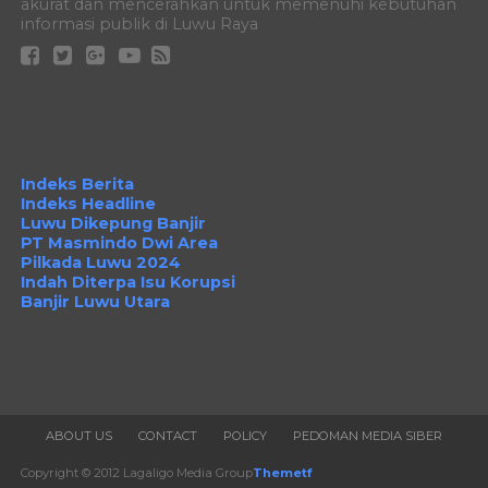
akurat dan mencerahkan untuk memenuhi kebutuhan
informasi publik di Luwu Raya
Indeks Berita
Indeks Headline
Luwu Dikepung Banjir
PT Masmindo Dwi Area
Pilkada Luwu 2024
Indah Diterpa Isu Korupsi
Banjir Luwu Utara
ABOUT US
CONTACT
POLICY
PEDOMAN MEDIA SIBER
Copyright © 2012 Lagaligo Media Group
Themetf