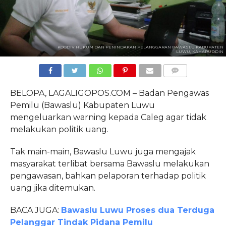
KOODIV HUKUM DAN PENINDAKAN PELANGGARAN BAWASLU KABUPATEN
LUWU, KAHARUDDIN
COMMENTS
BELOPA, LAGALIGOPOS.COM – Badan Pengawas
Pemilu (Bawaslu) Kabupaten Luwu
mengeluarkan warning kepada Caleg agar tidak
melakukan politik uang.
Tak main-main, Bawaslu Luwu juga mengajak
masyarakat terlibat bersama Bawaslu melakukan
pengawasan, bahkan pelaporan terhadap politik
uang jika ditemukan.
BACA JUGA:
Bawaslu Luwu Proses dua Terduga
Pelanggar Tindak Pidana Pemilu